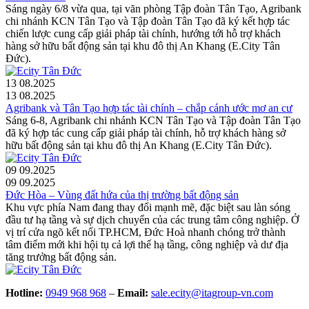
Sáng ngày 6/8 vừa qua, tại văn phòng Tập đoàn Tân Tạo, Agribank
chi nhánh KCN Tân Tạo và Tập đoàn Tân Tạo đã ký kết hợp tác
chiến lược cung cấp giải pháp tài chính, hướng tới hỗ trợ khách
hàng sở hữu bất động sản tại khu đô thị An Khang (E.City Tân
Đức).
13
08.2025
13
08.2025
Agribank và Tân Tạo hợp tác tài chính – chắp cánh ước mơ an cư
Sáng 6-8, Agribank chi nhánh KCN Tân Tạo và Tập đoàn Tân Tạo
đã ký hợp tác cung cấp giải pháp tài chính, hỗ trợ khách hàng sở
hữu bất động sản tại khu đô thị An Khang (E.City Tân Đức).
09
09.2025
09
09.2025
Đức Hòa – Vùng đất hứa của thị trường bất động sản
Khu vực phía Nam đang thay đổi mạnh mẽ, đặc biệt sau làn sóng
đầu tư hạ tầng và sự dịch chuyển của các trung tâm công nghiệp. Ở
vị trí cửa ngõ kết nối TP.HCM, Đức Hoà nhanh chóng trở thành
tâm điểm mới khi hội tụ cả lợi thế hạ tầng, công nghiệp và dư địa
tăng trưởng bất động sản.
Hotline:
0949 968 968
–
Email:
sale.ecity@itagroup-vn.com