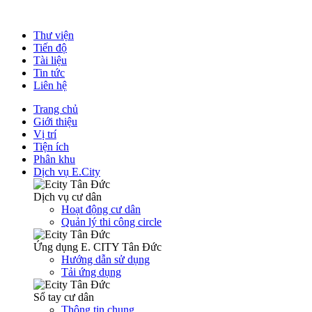
Thư viện
Tiến độ
Tài liệu
Tin tức
Liên hệ
Trang chủ
Giới thiệu
Vị trí
Tiện ích
Phân khu
Dịch vụ E.City
Dịch vụ cư dân
Hoạt động cư dân
Quản lý thi công circle
Ứng dụng E. CITY Tân Đức
Hướng dẫn sử dụng
Tải ứng dụng
Sổ tay cư dân
Thông tin chung