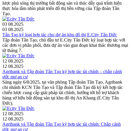
lược phủ sóng thị trường bất động sản và thúc đẩy quá trình hiện
thực hóa tầm nhìn phát triển đô thị bền vững của Tập đoàn Tân
Tạo.
03
08.2025
03
08.2025
Tân Tạo ký loạt hợp tác cho dự án khu đô thị E.City Tân Đức
Tập đoàn Tân Tạo, chủ đầu tư E.City Tân Đức ký loạt hợp tác với
các đơn vị phân phối, đưa dự án vào giai đoạn khai thác thương mại
từ tháng 7.
12
08.2025
12
08.2025
Agribank và Tập đoàn Tân Tạo ký hợp tác tài chính – chắp cánh
ước mơ an cư
Sáng ngày 6/8/2025, tại văn phòng Tập đoàn Tân Tạo, Agribank
chi nhánh KCN Tân Tạo và Tập đoàn Tân Tạo đã ký kết hợp tác
chiến lược cung cấp giải pháp tài chính, hướng tới hỗ trợ khách
hàng sở hữu bất động sản tại khu đô thị An Khang (E.City Tân
Đức).
12
08.2025
12
08.2025
Agribank và Tập đoàn Tân Tạo ký hợp tác tài chính: Chắp cánh
ước mơ an cư