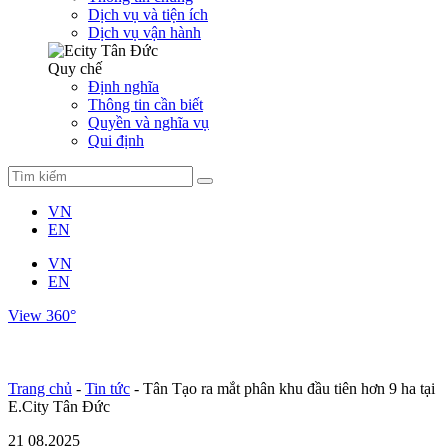
Dịch vụ và tiện ích
Dịch vụ vận hành
Quy chế
Định nghĩa
Thông tin cần biết
Quyền và nghĩa vụ
Qui định
VN
EN
VN
EN
View 360°
Trang chủ
-
Tin tức
-
Tân Tạo ra mắt phân khu đầu tiên hơn 9 ha tại
E.City Tân Đức
21
08.2025