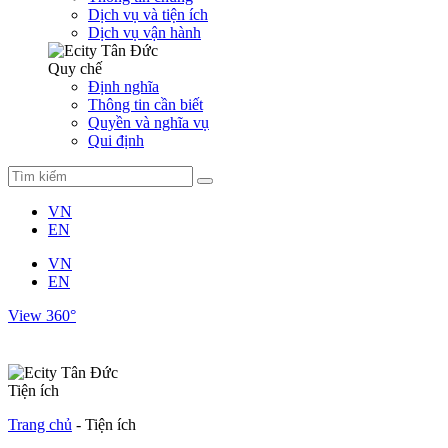
Dịch vụ và tiện ích
Dịch vụ vận hành
Quy chế
Định nghĩa
Thông tin cần biết
Quyền và nghĩa vụ
Qui định
VN
EN
VN
EN
View 360°
Tiện ích
Trang chủ
-
Tiện ích