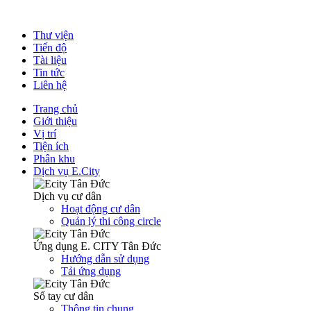
Thư viện
Tiến độ
Tài liệu
Tin tức
Liên hệ
Trang chủ
Giới thiệu
Vị trí
Tiện ích
Phân khu
Dịch vụ E.City
Dịch vụ cư dân
Hoạt động cư dân
Quản lý thi công circle
Ứng dụng E. CITY Tân Đức
Hướng dẫn sử dụng
Tải ứng dụng
Sổ tay cư dân
Thông tin chung