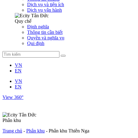
Dịch vụ và tiện ích
Dịch vụ vận hành
Quy chế
Định nghĩa
Thông tin cần biết
Quyền và nghĩa vụ
Qui định
VN
EN
VN
EN
View 360°
Phân khu
Trang chủ
-
Phân khu
-
Phân khu Thiên Nga