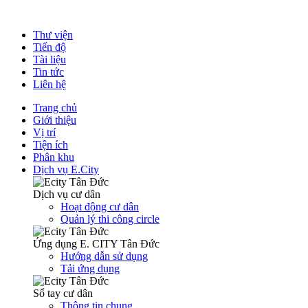
Thư viện
Tiến độ
Tài liệu
Tin tức
Liên hệ
Trang chủ
Giới thiệu
Vị trí
Tiện ích
Phân khu
Dịch vụ E.City
Dịch vụ cư dân
Hoạt động cư dân
Quản lý thi công circle
Ứng dụng E. CITY Tân Đức
Hướng dẫn sử dụng
Tải ứng dụng
Sổ tay cư dân
Thông tin chung