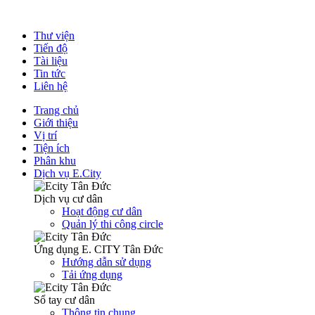
Thư viện
Tiến độ
Tài liệu
Tin tức
Liên hệ
Trang chủ
Giới thiệu
Vị trí
Tiện ích
Phân khu
Dịch vụ E.City
Dịch vụ cư dân
Hoạt động cư dân
Quản lý thi công circle
Ứng dụng E. CITY Tân Đức
Hướng dẫn sử dụng
Tải ứng dụng
Sổ tay cư dân
Thông tin chung