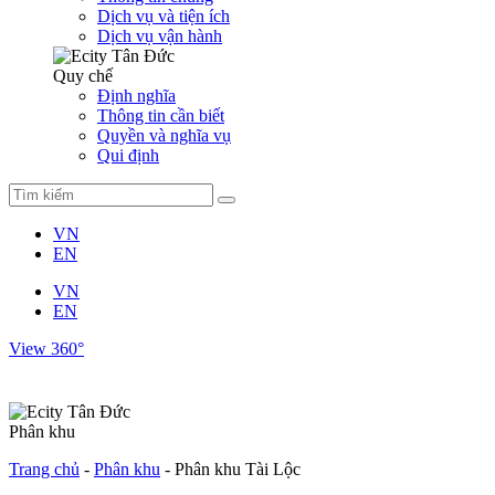
Dịch vụ và tiện ích
Dịch vụ vận hành
Quy chế
Định nghĩa
Thông tin cần biết
Quyền và nghĩa vụ
Qui định
VN
EN
VN
EN
View 360°
Phân khu
Trang chủ
-
Phân khu
-
Phân khu Tài Lộc